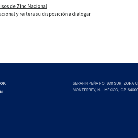
isos de Zinc Nacional
cional y reitera su disposición a dialogar
OOK
SERAFIN PEÑA NO. 938 SUR, ZONA 
MONTERREY, N.L. MEXICO, C.P. 6400
IN