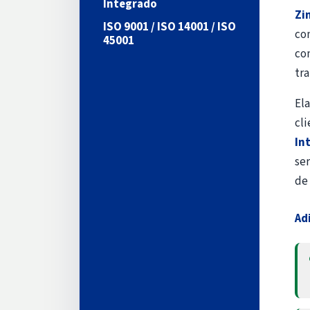
Integrado
Zi
ISO 9001 / ISO 14001 / ISO
co
45001
con
tra
El
cli
In
se
de 
Ad