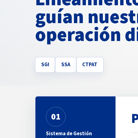
guían nuest
operación d
SGI
SSA
CTPAT
01
Sistema de Gestión