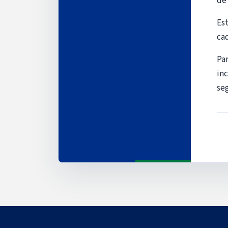
de
Est
ca
Pa
inc
seg