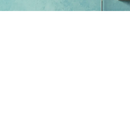
El óxido de zinc es utilizado por la industria cerámica en la