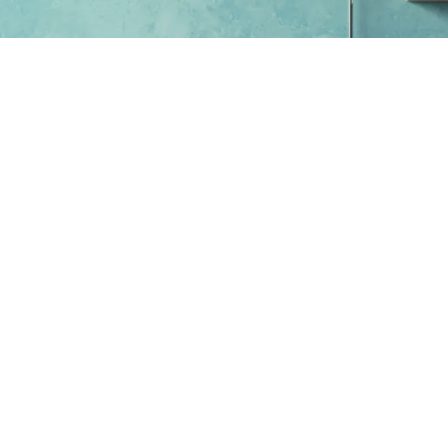
El óxido de zinc es utilizado por la industria cerámica en la