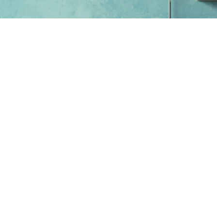
El óxido de zinc es utilizado por la industria cerámica en la